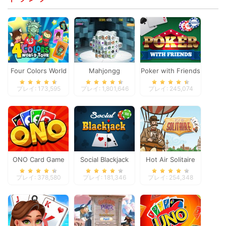
Four Colors World
Mahjongg
Poker with Friends
Tour
Dimensions
プレイ: 173,595
プレイ: 1,801,646
プレイ: 245,074
ONO Card Game
Social Blackjack
Hot Air Solitaire
プレイ: 378,580
プレイ: 181,346
プレイ: 254,348