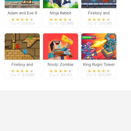
Adam and Eve 6
Ninja Rabbit
Fireboy and
Watergirl 3
プレイ: 214,514
プレイ: 137,488
プレイ: 315,199
Fireboy and
Noob: Zombie
King Rugni Tower
Watergirl 2
Prison Escape
Defense
プレイ: 316,687
プレイ: 63,421
プレイ: 204,991