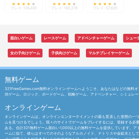
プレイ: 126,491
プレイ: 192,276
プレイ: 57,625
面白いゲーム
レースゲーム
アドベンチャーゲーム
シュー
女の子向けゲーム
子供向けゲーム
マルチプレイヤーゲーム
無料ゲーム
321FreeGames.com無料オンライン·ゲームへようこそ、あなたはな
供ゲーム、ロジック、ボードゲーム、戦略ゲーム、アドベンチャー、シミュレー
オンラインゲーム
オンラインゲームは、オンラインエンターテイメントの最も普及した形態の一
ムを見つけるでしょう。我々のサイトでゲームをプレイするには、登録する必要はあり
ある。合計321無料ゲーム面白い1,000以上の無料ゲームを提供しています。
ームに似て、彼らはすべてのそのようなアルカノイド、テトリスや金鉱夫とし
インで遊ぶことができるいくつかのゲームは、シューティングゲーム、ビリヤ