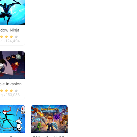
dow Ninja
Revenge
: 124,494
ie Invasion
: 153,983