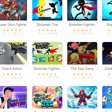
uper Dino Fighter
Stickman The
Stickman Fighter:
Sha
Flash
Space War
プレイ: 179,073
プレイ: 53,954
プレイ: 163,285
プレイ
Grand Action
Stickman Fighter:
The Epic Gang
Zomb
Crime: New York
Epic Battles
プレイ: 246,640
プレイ: 170,279
プレイ: 201,305
プレイ
Car Gang