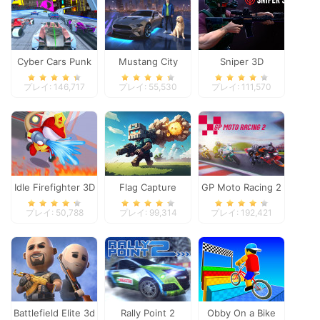
Cyber Cars Punk
Mustang City
Sniper 3D
Racing
Driver
プレイ: 146,717
プレイ: 55,530
プレイ: 111,570
Idle Firefighter 3D
Flag Capture
GP Moto Racing 2
プレイ: 50,788
プレイ: 99,314
プレイ: 192,421
Battlefield Elite 3d
Rally Point 2
Obby On a Bike