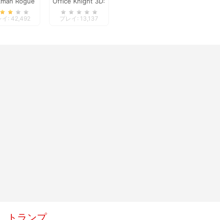
kman Rogue
Office Knight 3D:
Online
Castle Defense
イ: 42,492
プレイ: 13,137
トランプ