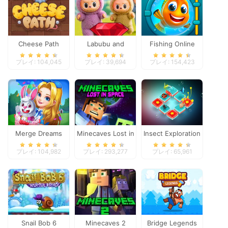
Cheese Path
Labubu and
Fishing Online
Treasures: Fun
プレイ: 104,045
プレイ: 39,694
プレイ: 154,423
Adventure
Merge Dreams
Minecaves Lost in
Insect Exploration
Space
プレイ: 104,982
プレイ: 293,277
プレイ: 65,961
Snail Bob 6
Minecaves 2
Bridge Legends