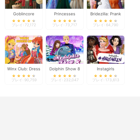
Goblincore
Princesses
Bridezilla: Prank
Aesthetic
Fantasy Makeover
The Bride
プレイ: 72,172
プレイ: 73,717
プレイ: 64,790
Winx Club: Dress
Dolphin Show 8
Instagirls
Up
Halloween Dress
プレイ: 90,759
プレイ: 232,047
プレイ: 173,613
Up