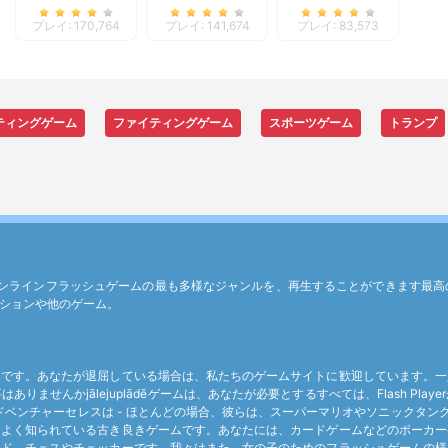
USA 1
Quest
プレイ: 170,764
プレイ: 141,674
プレイ: 83,573
ティングゲーム
ファイティングゲーム
スポーツゲーム
トランプ
どの無料オンラインフラッシュゲームの最も多様なジャンルを、再生することができま
ションや他のゲーム。
つです。あなたが退屈している場合は、私たちのゲームサイトに歓迎しています。一
ませんかjālejuplādēゲームは、あなたが必要とするすべては、Flash Pl
アドベンチャーセレスは - ほとんどの場合、彼らは、スーパーマリオやソニックタ
てよく知られている古き良きゲームです。あなたには、カードゲームなどのポーカー
ード、チェスやチェッカーです。我々はまた、女の子のためのフラッシュゲームの様