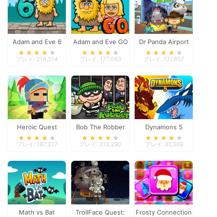
Adam and Eve 6
Adam and Eve GO
Dr Panda Airport
プレイ: 214,514
プレイ: 177,063
プレイ: 171,657
Heroic Quest
Bob The Robber
Dynamons 5
プレイ: 187,317
プレイ: 213,290
プレイ: 81,369
Math vs Bat
TrollFace Quest:
Frosty Connection