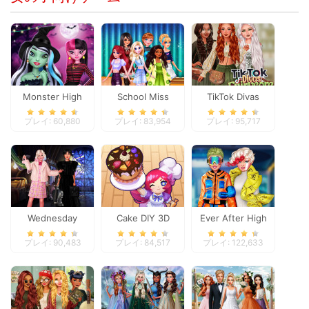
Monster High
School Miss
TikTok Divas
Spooky Fashion
Popularity
Fairycore
プレイ: 60,880
プレイ: 83,954
プレイ: 95,717
Wednesday
Cake DIY 3D
Ever After High
Besties Fun Day
#future
プレイ: 90,483
プレイ: 84,517
プレイ: 122,633