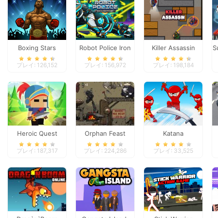
Boxing Stars
Robot Police Iron
Killer Assassin
S
Panther
プレイ: 126,152
プレイ: 156,972
プレイ: 198,184
Heroic Quest
Orphan Feast
Katana
プレイ: 187,317
プレイ: 224,286
プレイ: 33,525