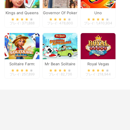
Kings and Queens
Governor Of Poker
Uno
Solitaire Tripeaks
2
プレイ: 371,888
プレイ: 478,600
プレイ: 1,410,934
Solitaire Farm:
Mr Bean Solitaire
Royal Vegas
Seasons
Adventures
Solitaire
プレイ: 257,899
プレイ: 82,736
プレイ: 218,944