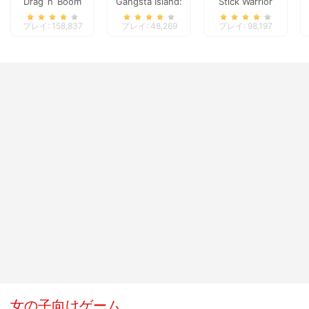
Drag`n`Boom
Gangsta Island:
Stick Warrior
Crime City
Action Game
プレイ: 158,837
プレイ: 48,269
プレイ: 98,197
女の子向けゲーム