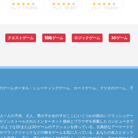
Online
プレイ: 170,405
プレイ: 181,817
プレイ: 115,439
クエストゲーム
戦略ゲーム
ロジックゲーム
3Dゲーム
す最高のゲームポータル：シューティングゲーム、カードゲーム、マリオのゲーム、子
人一人の子供、大人、男の子か女の子がここにいくつかの面白いフラッシュゲー
ayerがインストールされたインターネット接続とブラウザを搭載したコンピュータで
ンクのような2Dまたは3Dゲームのアクションを持っている。古典的なアーケードゲ
やブラックジャックなどの飾るゲームを気に入っている。あなたの友人とオンラ
々を提供し、主に、彼らはゲームだけでなく、ジグソーパズル、ボールゲームの