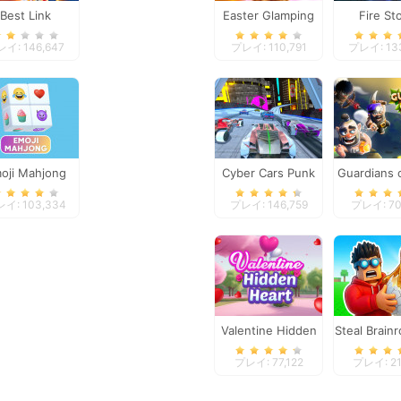
Best Link
Easter Glamping
Fire St
Trip
イ: 146,647
プレイ: 110,791
プレイ: 13
oji Mahjong
Cyber Cars Punk
Guardians 
Racing
イ: 103,334
プレイ: 146,759
プレイ: 70
Valentine Hidden
Steal Brain
Heart
プレイ: 77,122
プレイ: 21