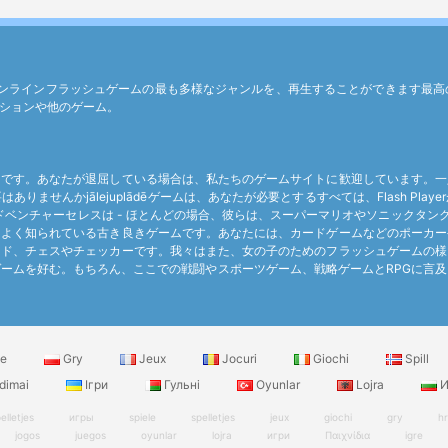
どの無料オンラインフラッシュゲームの最も多様なジャンルを、再生することができま
ションや他のゲーム。
つです。あなたが退屈している場合は、私たちのゲームサイトに歓迎しています。一
ませんかjālejuplādēゲームは、あなたが必要とするすべては、Flash Pl
アドベンチャーセレスは - ほとんどの場合、彼らは、スーパーマリオやソニックタ
てよく知られている古き良きゲームです。あなたには、カードゲームなどのポーカー
ード、チェスやチェッカーです。我々はまた、女の子のためのフラッシュゲームの様
ームを好む。もちろん、ここでの戦闘やスポーツゲーム、戦略ゲームとRPGに言
le
Gry
Jeux
Jocuri
Giochi
Spill
dimai
Ігри
Гульні
Oyunlar
Lojra
И
elletjes
игры
spiele
spelletjes
jeux
giochi
gry
h
jogos
juegos
oyunlar
lojra
игри
Παιχνίδια
igre