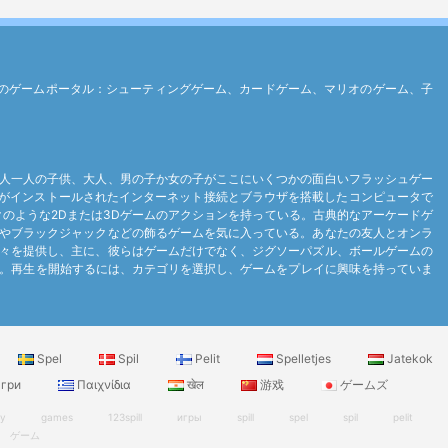
す最高のゲームポータル：シューティングゲーム、カードゲーム、マリオのゲーム、子
人一人の子供、大人、男の子か女の子がここにいくつかの面白いフラッシュゲー
ayerがインストールされたインターネット接続とブラウザを搭載したコンピュータで
ンクのような2Dまたは3Dゲームのアクションを持っている。古典的なアーケードゲ
やブラックジャックなどの飾るゲームを気に入っている。あなたの友人とオンラ
々を提供し、主に、彼らはゲームだけでなく、ジグソーパズル、ボールゲームの
及。再生を開始するには、カテゴリを選択し、ゲームをプレイに興味を持っていま
Spel
Spil
Pelit
Spelletjes
Jatekok
гри
Παιχνίδια
खेल
游戏
ゲームズ
ry
games
123spill
игры
spill
spel
spil
pelit
ゲーム