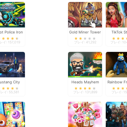
ot Police Iron
Gold Miner Tower
TikTok S
Panther
Defense
Battle Bo
イ: 157,019
プレイ: 41,292
プレイ: 10
Grun
ustang City
Heads Mayhem
Rainbow Fr
Driver
Surviv
レイ: 55,581
プレイ: 131,899
プレイ: 15