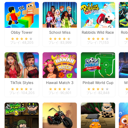
Obby Tower
School Miss
Rabbids Wild Race
Rob
Parkour Climb
Popularity
プレイ: 48,205
プレイ: 83,999
プレイ: 71,153
プレ
TikTok Styles
Hawaii Match 3
Pinball World Cup
M
Battle Boho vs
プレイ: 104,205
プレイ: 90,601
プレイ: 82,848
プ
Grunge