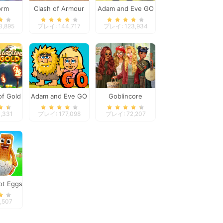
orm
Clash of Armour
Adam and Eve GO
2
3,895
プレイ: 144,717
プレイ: 123,934
of Gold
Adam and Eve GO
Goblincore
Aesthetic
,331
プレイ: 177,098
プレイ: 72,207
rot Eggs
,507