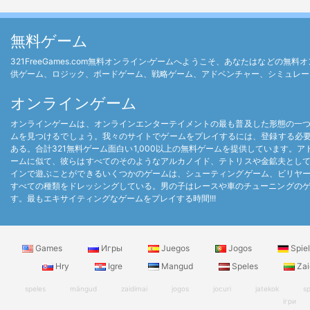
無料ゲーム
321FreeGames.com無料オンライン·ゲームへようこそ、あなたはな
供ゲーム、ロジック、ボードゲーム、戦略ゲーム、アドベンチャー、シミュレー
オンラインゲーム
オンラインゲームは、オンラインエンターテイメントの最も普及した形態の一
ムを見つけるでしょう。我々のサイトでゲームをプレイするには、登録する必要はあり
ある。合計321無料ゲーム面白い1,000以上の無料ゲームを提供しています。
ームに似て、彼らはすべてのそのようなアルカノイド、テトリスや金鉱夫とし
インで遊ぶことができるいくつかのゲームは、シューティングゲーム、ビリヤ
すべての種類をドレッシングしている。男の子はレースや車のチューニングのゲ
す。最もエキサイティングなゲームをプレイする時間!!!
Games
Игры
Juegos
Jogos
Spie
Hry
Igre
Mangud
Speles
Zai
speles
mängud
zaidimai
jogos
jocuri
jatekok
sp
ігри