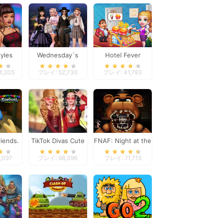
tyles
Wednesday`s
Hotel Fever
ho vs
Breakup Handbook
Tycoon
4,205
プレイ: 52,730
プレイ: 41,783
ge
iends.
TikTok Divas Cute
FNAF: Night at the
al
School Pleated
Dentist
,097
プレイ: 98,396
プレイ: 71,715
Skirt Looks