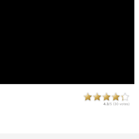
4.3
/5 (
30
votes)