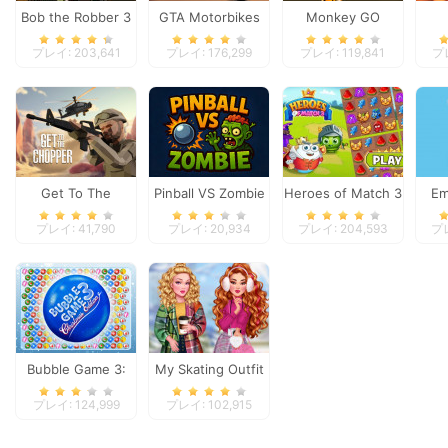
Bob the Robber 3
GTA Motorbikes
Monkey GO
Happy: Stage 4
プレイ: 203,641
プレイ: 176,299
プレイ: 119,841
プレ
Get To The
Pinball VS Zombie
Heroes of Match 3
Em
Chopper
プレイ: 41,790
プレイ: 20,934
プレイ: 204,593
プレ
Bubble Game 3:
My Skating Outfit
Christmas Edition
プレイ: 124,999
プレイ: 102,915