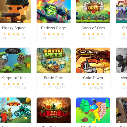
Blocky Squad
Endless Siege
Clash of Orcs
St
プレイ: 222,164
プレイ: 177,901
プレイ: 183,992
プレイ
Keeper of the
Battle Pets
Gold Tower
Mer
Grove 2
Defense
プレイ: 116,044
プレイ: 188,653
プレイ: 80,251
プレ