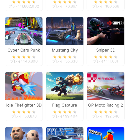
Dimensions
Heroes
プレイ: 1,802,032
プレイ: 76,867
プレイ: 186,566
Cyber Cars Punk
Mustang City
Sniper 3D
Racing
Driver
プレイ: 146,800
プレイ: 55,638
プレイ: 111,681
Idle Firefighter 3D
Flag Capture
GP Moto Racing 2
プレイ: 50,878
プレイ: 99,404
プレイ: 192,546