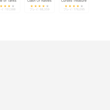
le of Tanks
Clash Of Navies
Cursed Treasure
: 151,588
プレイ: 68,359
プレイ: 176,095