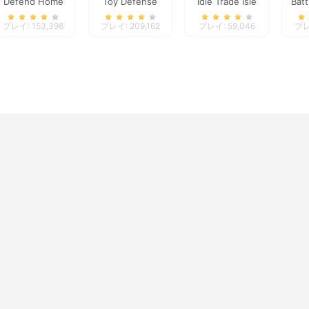
Defend Home
Toy Defense
Idle Trade Isle
Batt
プレイ: 153,398
プレイ: 209,162
プレイ: 59,046
プレイ