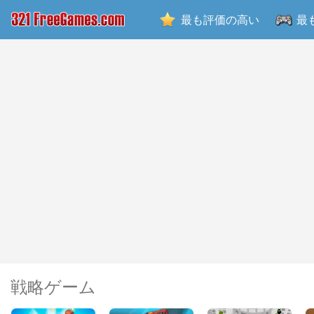
最も評価の高い
最
戦略ゲーム