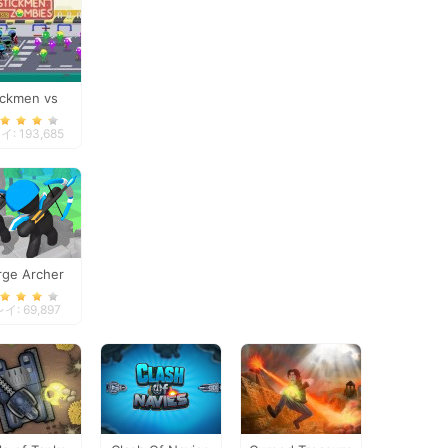
ickmen vs
Zombies
: 193,685
ge Archer
Defense
イ: 69,897