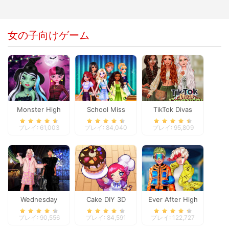
女の子向けゲーム
Monster High
School Miss
TikTok Divas
Spooky Fashion
Popularity
Fairycore
プレイ: 61,003
プレイ: 84,040
プレイ: 95,809
Wednesday
Cake DIY 3D
Ever After High
Besties Fun Day
#future
プレイ: 90,556
プレイ: 84,591
プレイ: 122,727