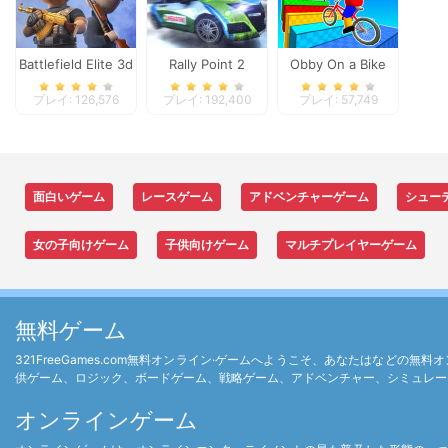
Battlefield Elite 3d
Rally Point 2
Obby On a Bike
プレイ: 126,576
プレイ: 192,400
プレイ: 57,749
面白いゲーム
レースゲーム
アドベンチャーゲーム
シュー
女の子向けゲーム
子供向けゲーム
マルチプレイヤーゲーム
無料ゲーム
321FreeGames.com無料オンライン·ゲームへようこそ、あなたはな
供ゲーム、ロジック、ボードゲーム、戦略ゲーム、アドベンチャー、シミュレー
オンラインゲーム