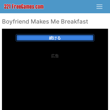
Boyfriend Makes Me Breakfast
続ける
広告
プレイ:
104,864 x
カテゴリー:
女の子向けゲーム