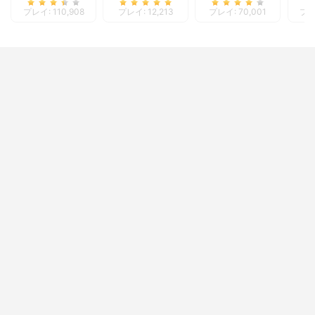
プレイ: 110,908
プレイ: 12,213
プレイ: 70,001
プレイ