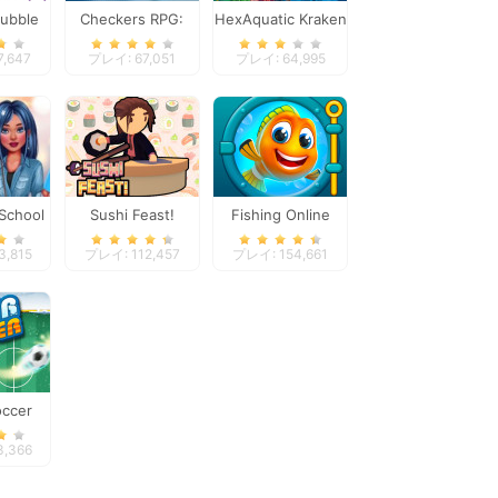
ubble
Checkers RPG:
HexAquatic Kraken
ct
Online PvP Battle
,647
プレイ: 67,051
プレイ: 64,995
 School
Sushi Feast!
Fishing Online
n
,815
プレイ: 112,457
プレイ: 154,661
occer
3,366