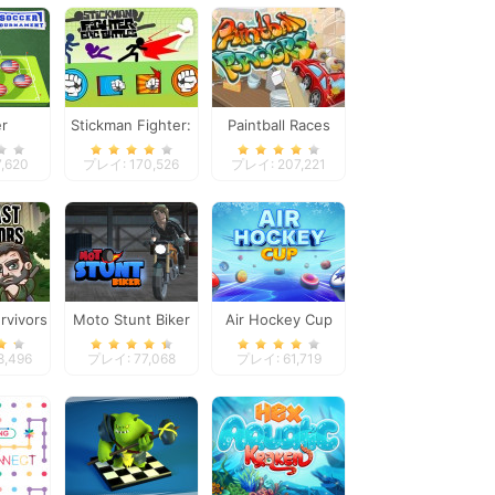
r
Stickman Fighter:
Paintball Races
ment
Epic Battles
,620
プレイ: 170,526
プレイ: 207,221
rvivors
Moto Stunt Biker
Air Hockey Cup
8,496
プレイ: 77,068
プレイ: 61,719