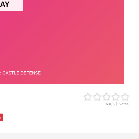
5.0
/5 (
1
votes)
ム