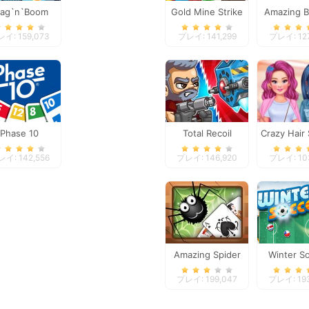
rag`n`Boom
Gold Mine Strike
Amazing B
Christmas
Conne
イ: 159,073
プレイ: 141,299
プレイ: 127
Phase 10
Total Recoil
Crazy Hair
Salo
イ: 142,556
プレイ: 146,920
プレイ: 103
Amazing Spider
Winter S
Solitaire
プレイ: 199,047
プレイ: 19