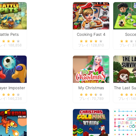
Battle Pets
Cooking Fast 4
Socce
Steak
Tourna
イ: 188,858
プレイ: 128,610
プレイ: 37
ayer Imposter
My Christmas
The Last Su
Soccer
Party Prep
イ: 146,236
プレイ: 70,789
プレイ: 14