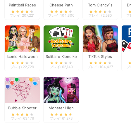
Paintball Races
Cheese Path
Tom Clancy`s
D
Shootout
プレイ: 207,221
プレイ: 104,300
プレイ: 72,580
プレ
Iconic Halloween
Solitaire Klondike
TikTok Styles
Costumes
Battle Boho vs
プレイ: 22,729
プレイ: 62,149
プレイ: 104,427
プレ
Grunge
Bubble Shooter
Monster High
Valentine
Spooky Fashion
プレイ: 63,176
プレイ: 61,273