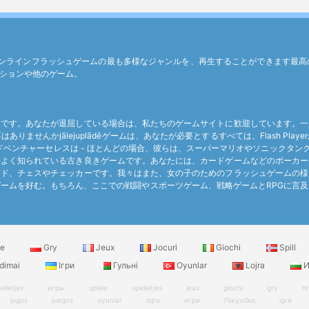
どの無料オンラインフラッシュゲームの最も多様なジャンルを、再生することができま
ションや他のゲーム。
つです。あなたが退屈している場合は、私たちのゲームサイトに歓迎しています。一
ませんかjālejuplādēゲームは、あなたが必要とするすべては、Flash Pl
アドベンチャーセレスは - ほとんどの場合、彼らは、スーパーマリオやソニックタ
てよく知られている古き良きゲームです。あなたには、カードゲームなどのポーカー
ード、チェスやチェッカーです。我々はまた、女の子のためのフラッシュゲームの様
ームを好む。もちろん、ここでの戦闘やスポーツゲーム、戦略ゲームとRPGに言
le
Gry
Jeux
Jocuri
Giochi
Spill
dimai
Ігри
Гульні
Oyunlar
Lojra
И
elletjes
игры
spiele
spelletjes
jeux
giochi
gry
h
jogos
juegos
oyunlar
lojra
игри
Παιχνίδια
igre