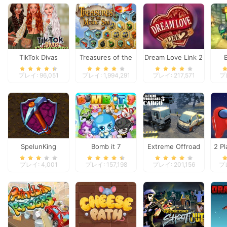
TikTok Divas
Treasures of the
Dream Love Link 2
Fairycore
Mystic Sea
プレイ: 96,051
プレイ: 1,994,291
プレイ: 217,571
プレ
SpelunKing
Bomb it 7
Extreme Offroad
2 Pl
Cars 3: Cargo
プレイ: 4,001
プレイ: 157,198
プレイ: 201,156
プレ