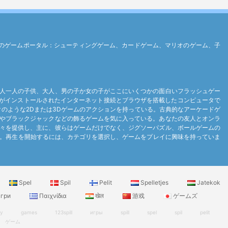
す最高のゲームポータル：シューティングゲーム、カードゲーム、マリオのゲーム、子
人一人の子供、大人、男の子か女の子がここにいくつかの面白いフラッシュゲー
ayerがインストールされたインターネット接続とブラウザを搭載したコンピュータで
ンクのような2Dまたは3Dゲームのアクションを持っている。古典的なアーケードゲ
やブラックジャックなどの飾るゲームを気に入っている。あなたの友人とオンラ
々を提供し、主に、彼らはゲームだけでなく、ジグソーパズル、ボールゲームの
及。再生を開始するには、カテゴリを選択し、ゲームをプレイに興味を持っていま
Spel
Spil
Pelit
Spelletjes
Jatekok
гри
Παιχνίδια
खेल
游戏
ゲームズ
ry
games
123spill
игры
spill
spel
spil
pelit
ゲーム