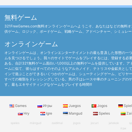
無料ゲーム
321FreeGames.com無料オンライン·ゲームへようこそ、あなたはな
供ゲーム、ロジック、ボードゲーム、戦略ゲーム、アドベンチャー、シミュレー
オンラインゲーム
オンラインゲームは、オンラインエンターテイメントの最も普及した形態の一
ムを見つけるでしょう。我々のサイトでゲームをプレイするには、登録する必要はあり
ある。合計321無料ゲーム面白い1,000以上の無料ゲームを提供しています。
ームに似て、彼らはすべてのそのようなアルカノイド、テトリスや金鉱夫とし
インで遊ぶことができるいくつかのゲームは、シューティングゲーム、ビリヤ
すべての種類をドレッシングしている。男の子はレースや車のチューニングのゲ
す。最もエキサイティングなゲームをプレイする時間!!!
Games
Игры
Juegos
Jogos
Spie
Hry
Igre
Mangud
Speles
Zai
speles
mängud
zaidimai
jogos
jocuri
jatekok
sp
ігри