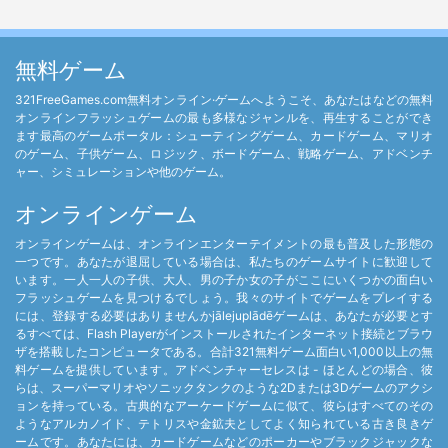
無料ゲーム
321FreeGames.com無料オンライン·ゲームへようこそ、あなたはなどの無料
オンラインフラッシュゲームの最も多様なジャンルを、再生することができ
ます最高のゲームポータル：シューティングゲーム、カードゲーム、マリオ
のゲーム、子供ゲーム、ロジック、ボードゲーム、戦略ゲーム、アドベンチ
ャー、シミュレーションや他のゲーム。
オンラインゲーム
オンラインゲームは、オンラインエンターテイメントの最も普及した形態の
一つです。あなたが退屈している場合は、私たちのゲームサイトに歓迎して
います。一人一人の子供、大人、男の子か女の子がここにいくつかの面白い
フラッシュゲームを見つけるでしょう。我々のサイトでゲームをプレイする
には、登録する必要はありませんかjālejuplādēゲームは、あなたが必要とす
るすべては、Flash Playerがインストールされたインターネット接続とブラウ
ザを搭載したコンピュータである。合計321無料ゲーム面白い1,000以上の無
料ゲームを提供しています。アドベンチャーセレスは - ほとんどの場合、彼
らは、スーパーマリオやソニックタンクのような2Dまたは3Dゲームのアクシ
ョンを持っている。古典的なアーケードゲームに似て、彼らはすべてのその
ようなアルカノイド、テトリスや金鉱夫としてよく知られている古き良きゲ
ームです。あなたには、カードゲームなどのポーカーやブラックジャックな