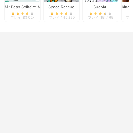
Mr Bean Solitaire Adventures
Space Rescue
Sudoku
Kings 
プレイ: 83,024
プレイ: 149,259
プレイ: 151,465
プレイ