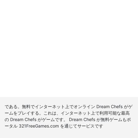
である。無料でインターネット上でオンライン Dream Chefs がゲ
ームをプレイする。これは、インターネット上で利用可能な最高
の Dream Chefs がゲームです。 Dream Chefs が無料ゲームもポ
ータル 321FreeGames.com を通じてサービスです