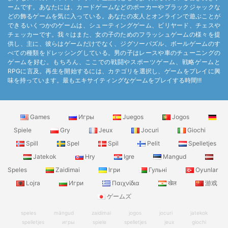
ームです。あなたには、カードゲームなどのポーカーやブラックジャックな
どの飾るゲームを気に入っている。あなたの友人とオンラインで遊ぶことが
できるいくつかのゲームは、シューティングゲーム、ビリヤード、チェスや
チェッカーです。我々はまた、女の子のためのフラッシュゲームの様々を提
供し、主に、彼らはゲームだけでなく、ジグソーパズル、ボールゲームのす
べての種類をドレッシングしている。男の子はレースや車のチューニングの
ゲームを好む。もちろん、ここでの戦闘やスポーツゲーム、戦略ゲームと
RPGに言及。再生を開始するには、カテゴリを選択し、ゲームをプレイに興
味を持っています。最もエキサイティングなゲームをプレイする時間!!!
Games
Игры
Juegos
Jogos
Spiele
Gry
Jeux
Jocuri
Giochi
Spill
Spel
Spil
Pelit
Spelletjes
Jatekok
Hry
Igre
Mangud
Speles
Zaidimai
Ігри
Гульні
Oyunlar
Lojra
Игри
Παιχνίδια
खेल
游戏
ゲームズ
speles
mängud
zaidimai
jogos
jocuri
jatekok
spelletjes
игры
spiele
spelletjes
jeux
giochi