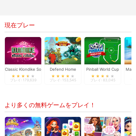
現在プレー
Classic Klondike Solitaire Card Game
Defend Home
Pinball World Cup
Mad T
プレイ: 179,639
プレイ: 153,545
プレイ: 83,045
プレ
より多くの無料ゲームをプレイ！