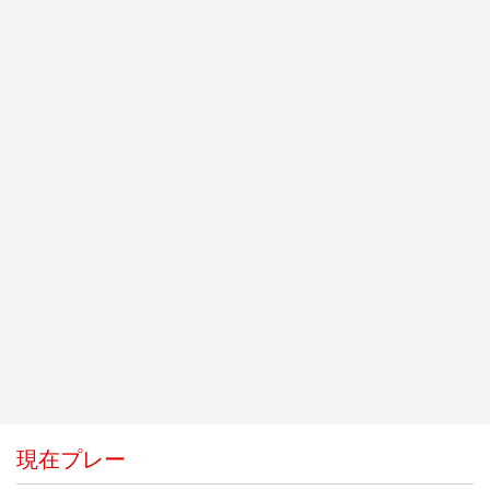
現在プレー