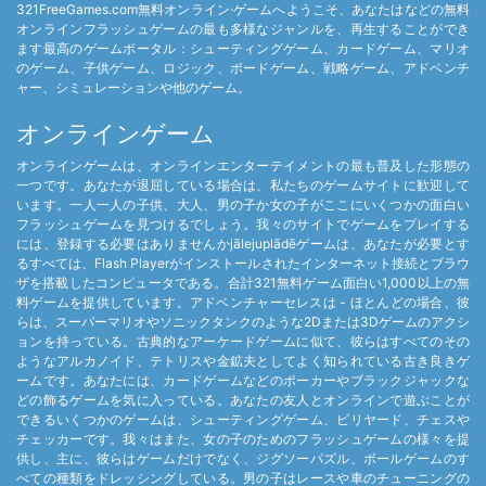
321FreeGames.com無料オンライン·ゲームへようこそ、あなたはなどの無料
オンラインフラッシュゲームの最も多様なジャンルを、再生することができ
ます最高のゲームポータル：シューティングゲーム、カードゲーム、マリオ
のゲーム、子供ゲーム、ロジック、ボードゲーム、戦略ゲーム、アドベンチ
ャー、シミュレーションや他のゲーム。
オンラインゲーム
オンラインゲームは、オンラインエンターテイメントの最も普及した形態の
一つです。あなたが退屈している場合は、私たちのゲームサイトに歓迎して
います。一人一人の子供、大人、男の子か女の子がここにいくつかの面白い
フラッシュゲームを見つけるでしょう。我々のサイトでゲームをプレイする
には、登録する必要はありませんかjālejuplādēゲームは、あなたが必要とす
るすべては、Flash Playerがインストールされたインターネット接続とブラウ
ザを搭載したコンピュータである。合計321無料ゲーム面白い1,000以上の無
料ゲームを提供しています。アドベンチャーセレスは - ほとんどの場合、彼
らは、スーパーマリオやソニックタンクのような2Dまたは3Dゲームのアクシ
ョンを持っている。古典的なアーケードゲームに似て、彼らはすべてのその
ようなアルカノイド、テトリスや金鉱夫としてよく知られている古き良きゲ
ームです。あなたには、カードゲームなどのポーカーやブラックジャックな
どの飾るゲームを気に入っている。あなたの友人とオンラインで遊ぶことが
できるいくつかのゲームは、シューティングゲーム、ビリヤード、チェスや
チェッカーです。我々はまた、女の子のためのフラッシュゲームの様々を提
供し、主に、彼らはゲームだけでなく、ジグソーパズル、ボールゲームのす
べての種類をドレッシングしている。男の子はレースや車のチューニングの