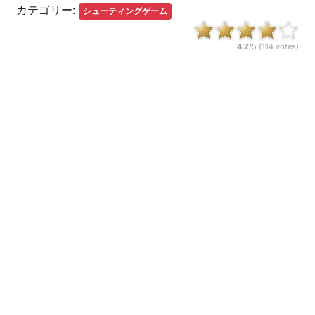
カテゴリー:
シューティングゲーム
4.2
/5 (
114
votes)