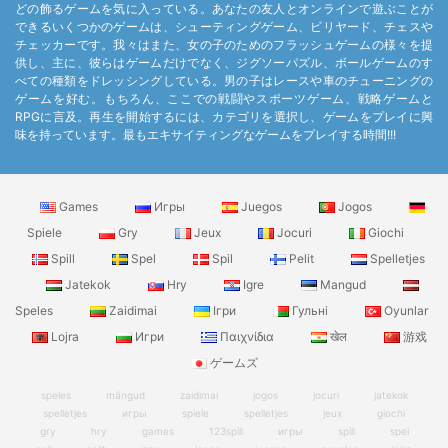
どの飾るゲームを気に入っている。あなたの友人とオンラインで遊ぶことが
できるいくつかのゲームは、シューティングゲーム、ビリヤード、チェスや
チェッカーです。我々はまた、女の子のためのフラッシュゲームの様々を提
供し、主に、彼らはゲームだけでなく、ジグソーパズル、ボールゲームのす
べての種類をドレッシングしている。男の子はレースや車のチューニングの
ゲームを好む。もちろん、ここでの戦闘やスポーツゲーム、戦略ゲームと
RPGに言及。再生を開始するには、カテゴリを選択し、ゲームをプレイに興
味を持っています。最もエキサイティングなゲームをプレイする時間!!!
Games
Игры
Juegos
Jogos
Spiele
Gry
Jeux
Jocuri
Giochi
Spill
Spel
Spil
Pelit
Spelletjes
Jatekok
Hry
Igre
Mangud
Speles
Zaidimai
Ігри
Гульні
Oyunlar
Lojra
Игри
Παιχνίδια
खेल
游戏
ゲームズ
speles
mängud
zaidimai
jogos
jocuri
jatekok
spelletjes
игры
spiele
spelletjes
jeux
giochi
gry
hry
games
123spill
игры
spill
spel