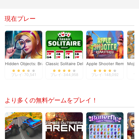
現在プレー
Hidden Objects: Brain Teaser
Classic Solitaire Deluxe
Apple Shooter Remastered
Mojic
プレイ: 70,541
プレイ: 344,958
プレイ: 148,092
プレ
より多くの無料ゲームをプレイ！