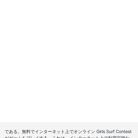
である。無料でインターネット上でオンライン Girls Surf Contest
がゲームをプレイする。これは、インターネット上で利用可能な