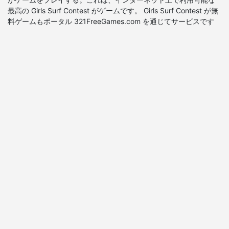
最高の Girls Surf Contest がゲームです。 Girls Surf Contest が無
料ゲームもポータル 321FreeGames.com を通じてサービスです